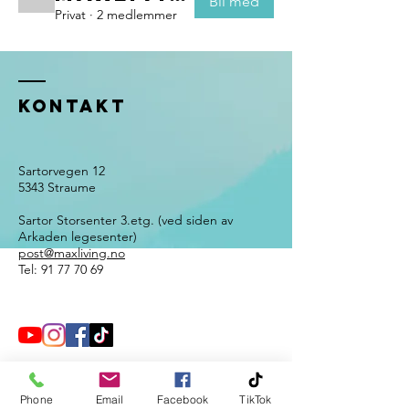
Bli med
Privat
·
2 medlemmer
Kontakt
Sartorvegen 12
5343 Straume
Sartor Storsenter 3.etg. (ved siden av
Arkaden legesenter)
post@maxliving.no
Tel:
91 77 70 69
Phone
Email
Facebook
TikTok