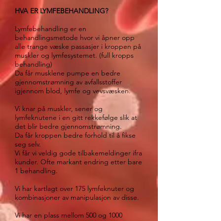
HVA ER LYMFEBEHANDLING?
Lymfebehandling er en
behandlingsmetode hvor vi åpner opp
alle trange væske passasjer i kroppen på
muskler og lymfesystemet. (full kropps
behandling)
Da får musklene pumpe en bedre
gjennomstrømning av avfallsstoffer
igjennom blod, lymfe og vevsvæsken.
Vi knar på muskler, sener og
lymfeknutene
i en gitt rekkefølge
slik at
det blir bedre gjennomstrømning.
Da får kroppen bedre forhold til å fikse
seg selv.
Vi får vi veldig gode tilbakemeldinger ifra
kunder. Ofte markant endring etter bare
1 behandling.
Vi har kartlagt over 175 lymfeknuter og
kombinasjoner av manipulasjon av disse.
Vi har en plass mellom 500 og 1000