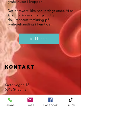
lymfeknuter i kroppen.
Det er mye vi ikke har kartlagt enda. Vi er
åpen for å kjøre mer grundig
dokumentert forskning på
lymfebehandling i fremtiden.
Klikk her
Kontakt
Sartorvegen 12
5343 Straume
Sartor Storsenter 3.etg. (ved siden av
Arkaden legesenter)
Phone
Email
Facebook
TikTok
post@maxliving.no
Tel:
91 77 70 69