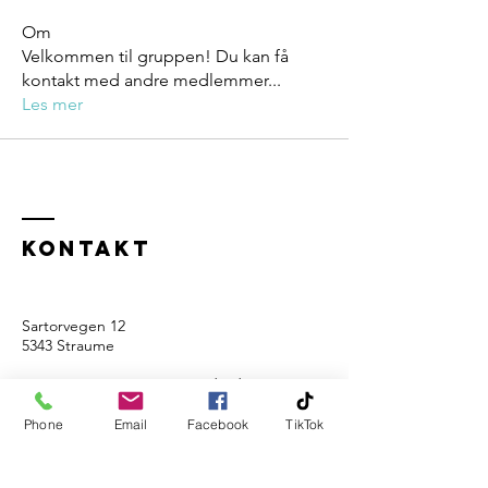
Om
Velkommen til gruppen! Du kan få
kontakt med andre medlemmer
...
Les mer
Kontakt
Sartorvegen 12
5343 Straume
Sartor Storsenter 3.etg. (ved siden av
Arkaden legesenter)
post@maxliving.no
Phone
Email
Facebook
TikTok
Tel:
91 77 70 69